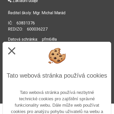
Základní údaje
Ředitel školy: Mgr. Michal Marád
IČ: 63831376
REDIZO: 600036227
Datová schránka: pfm6i8a
close
Kontakty
Telefon: +420 222 592 044
Tato webová stránka používá cookies
Web:
www.zsprazacka.cz
E-mail:
info@zsprazacka.cz
Tato webová stránka používá nezbytné
technické cookies pro zajištění správné
funkcionality webu. Dále může web používat
cookies pro analýzu pohybu uživatelů na webu a
Prohlášení o přístupnosti
Mapa webu
Cookies