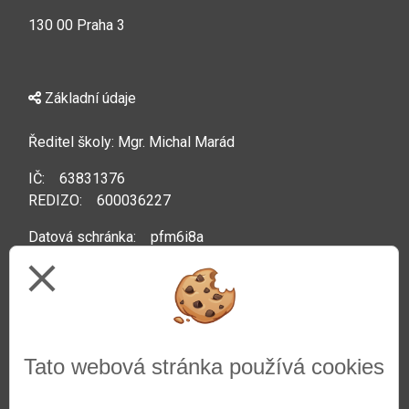
130 00 Praha 3
Základní údaje
Ředitel školy: Mgr. Michal Marád
IČ: 63831376
REDIZO: 600036227
Datová schránka: pfm6i8a
close
Kontakty
Telefon: +420 222 592 044
Tato webová stránka používá cookies
Web:
www.zsprazacka.cz