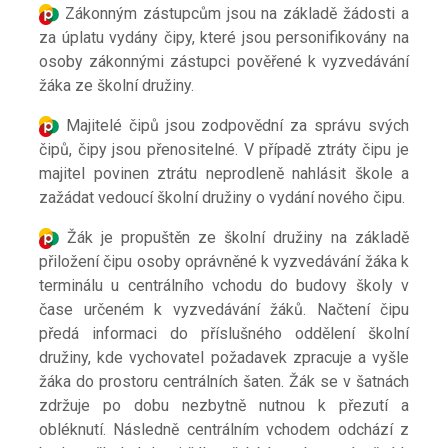
Zákonným zástupcům jsou na základě žádosti a
za úplatu vydány čipy, které jsou personifikovány na
osoby zákonnými zástupci pověřené k vyzvedávání
žáka ze školní družiny.
Majitelé čipů jsou zodpovědní za správu svých
čipů, čipy jsou přenositelné. V případě ztráty čipu je
majitel povinen ztrátu neprodleně nahlásit škole a
zažádat vedoucí školní družiny o vydání nového čipu.
Žák je propuštěn ze školní družiny na základě
přiložení čipu osoby oprávněné k vyzvedávání žáka k
terminálu u centrálního vchodu do budovy školy v
čase určeném k vyzvedávání žáků. Načtení čipu
předá informaci do příslušného oddělení školní
družiny, kde vychovatel požadavek zpracuje a vyšle
žáka do prostoru centrálních šaten. Žák se v šatnách
zdržuje po dobu nezbytně nutnou k
přezutí a
obléknutí. Následně centrálním vchodem odchází z