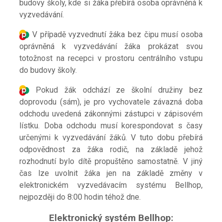
budovy školy, kde si žáka přebírá osoba oprávněná k
vyzvedávání.
V případě vyzvednutí žáka bez čipu musí osoba
oprávněná k vyzvedávání žáka prokázat svou
totožnost na recepci v prostoru centrálního vstupu
do budovy školy.
Pokud žák odchází ze školní družiny bez
doprovodu (sám), je pro vychovatele závazná doba
odchodu uvedená zákonnými zástupci v zápisovém
lístku. Doba odchodu musí korespondovat s časy
určenými k vyzvedávání žáků. V tuto dobu přebírá
odpovědnost za žáka rodič, na základě jehož
rozhodnutí bylo dítě propuštěno samostatně. V
jiný
čas lze uvolnit žáka jen na základě změny v
elektronickém vyzvedávacím systému Bellhop,
nejpozději do 8:00 hodin téhož dne.
Elektronický systém Bellhop: