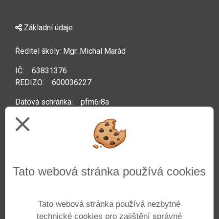
Základní údaje
Ředitel školy: Mgr. Michal Marád
IČ: 63831376
REDIZO: 600036227
Datová schránka: pfm6i8a
close
Kontakty
Telefon: +420 222 592 044
Tato webová stránka používá cookies
Web:
www.zsprazacka.cz
E-mail:
info@zsprazacka.cz
Tato webová stránka používá nezbytné
technické cookies pro zajištění správné