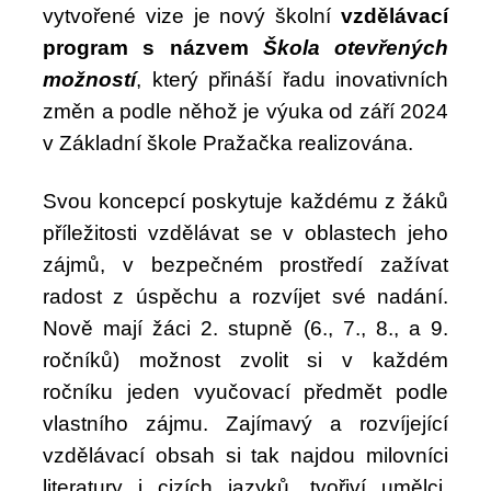
vytvořené vize je nový školní
vzdělávací
program s názvem
Škola otevřených
možností
, který přináší řadu inovativních
změn a podle něhož je výuka od září 2024
v
Základní škole Pražačka realizována.
Svou koncepcí poskytuje každému z žáků
příležitosti vzdělávat se v oblastech jeho
zájmů, v
bezpečném prostředí zažívat
radost z úspěchu a rozvíjet své nadání.
Nově mají žáci 2. stupně (6., 7., 8., a 9.
ročníků) možnost zvolit si v každém
ročníku jeden vyučovací předmět podle
vlastního zájmu. Zajímavý a rozvíjející
vzdělávací obsah si tak najdou milovníci
literatury i cizích jazyků, tvořiví umělci,