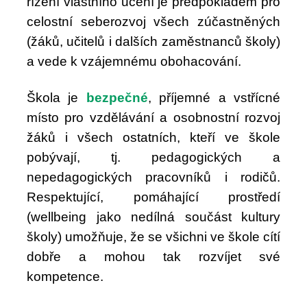
řízení vlastního učení je předpokladem pro
celostní
seberozvoj
všech zúčastněných
(žáků, učitelů i dalších zaměstnanců školy)
a vede k vzájemnému obohacování.
Škola je
bezpečné
, příjemné a vstřícné
místo pro vzdělávání a osobnostní rozvoj
žáků i všech ostatních, kteří ve
škole
pobývají, tj. pedagogických a
nepedagogických pracovníků i rodičů.
Respektující, pomáhající prostředí
(wellbeing jako nedílná součást kultury
školy) umožňuje, že se všichni ve
škole cítí
dobře a mohou tak rozvíjet své
kompetence.