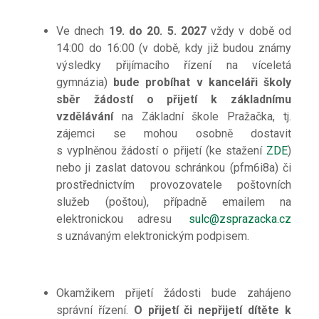
Ve dnech
19. do 20. 5. 2027
vždy v době od
14:00 do 16:00 (v době, kdy již budou známy
výsledky přijímacího řízení na víceletá
gymnázia)
bude probíhat v kanceláři školy
sběr žádostí o přijetí k základnímu
vzdělávání
na Základní škole Pražačka, tj.
zájemci se mohou osobně dostavit
s vyplněnou žádostí o přijetí (ke stažení
ZDE
)
nebo ji zaslat datovou schránkou (pfm6i8a) či
prostřednictvím provozovatele poštovních
služeb (poštou), případně emailem na
elektronickou adresu
sulc@zsprazacka.cz
s
uznávaným elektronickým podpisem.
Okamžikem přijetí žádosti bude zahájeno
správní řízení.
O přijetí či nepřijetí dítěte k