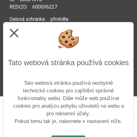
REDIZO: 600036227
Datová schránka: pfm6i8a
close
Kontakty
Telefon: +420 222 592 044
Tato webová stránka používá cookies
Web:
www.zsprazacka.cz
E-mail:
info@zsprazacka.cz
Tato webová stránka používá nezbytné
technické cookies pro zajištění správné
funkcionality webu. Dále může web používat
cookies pro analýzu pohybu uživatelů na webu a
Prohlášení o přístupnosti
Mapa webu
Cookies
pro reklamní účely.
Copyright © 2022 - 2023 ZŠ Pražačka &
Pokud tomu tak je, naleznete v nastavení níže.
Vitalex Group
- Tvorba školních webů