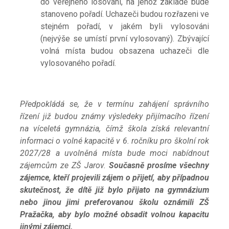
do veřejného losování, na jehož základě bude
stanoveno pořadí. Uchazeči budou rozřazeni ve
stejném pořadí, v jakém byli vylosováni
(nejvýše se umístí první vylosovaný). Zbývající
volná místa budou obsazena uchazeči dle
vylosovaného pořadí.
Předpokládá se, že v termínu zahájení správního
řízení již budou známy výsledeky přijímacího řízení
na víceletá gymnázia, čímž škola získá relevantní
informaci o volné kapacitě v
6.
ročníku pro školní rok
2027/28 a uvolněná místa bude moci nabídnout
zájemcům ze ZŠ Jarov.
Současně prosíme všechny
zájemce, kteří projevili zájem o přijetí, aby případnou
skutečnost, že dítě již bylo přijato na gymnázium
nebo jinou jimi preferovanou školu oznámili ZŠ
Pražačka, aby bylo možné obsadit volnou kapacitu
jinými zájemci.