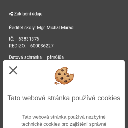
Základní údaje
Ředitel školy: Mgr. Michal Marád
IČ: 63831376
REDIZO: 600036227
Datová schránka: pfm6i8a
close
Kontakty
Telefon: +420 222 592 044
Tato webová stránka používá cookies
Web:
www.zsprazacka.cz
E-mail:
info@zsprazacka.cz
Tato webová stránka používá nezbytné
technické cookies pro zajištění správné