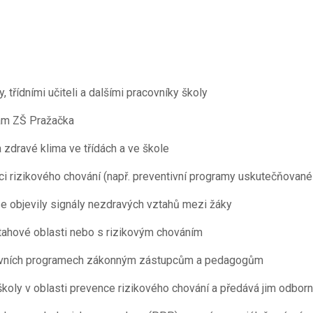
třídními učiteli a dalšími pracovníky školy
ram ZŠ Pražačka
a zdravé klima ve třídách a ve škole
enci rizikového chování (např. preventivní programy uskutečňovan
 se objevily signály nezdravých vztahů mezi žáky
ztahové oblasti nebo s rizikovým chováním
ntivních programech zákonným zástupcům a pedagogům
oly v oblasti prevence rizikového chování a předává jim odborn