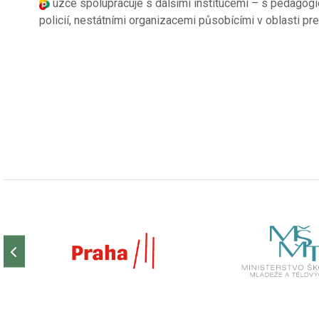
úzce spolupracuje s dalšími institucemi – s pedagog
policií, nestátními organizacemi působícími v oblasti pr