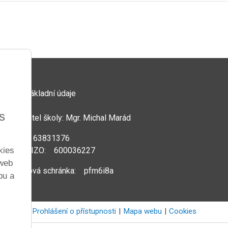
Základní údaje
s
Ředitel školy: Mgr. Michal Marád
IČ: 63831376
kies
REDIZO: 600036227
 web
Datová schránka: pfm6i8a
bu a
Prohlášení o přístupnosti
Mapa webu
Cookies