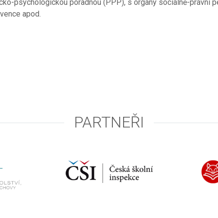
icko-psychologickou poradnou (PPP), s orgány sociálně-právní 
evence apod.
PARTNEŘI