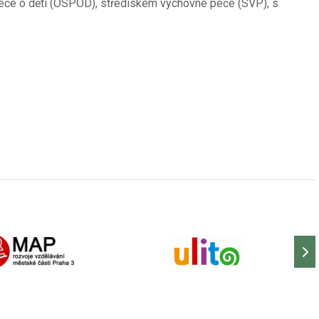
péče o děti (OSPOD), střediskem výchovné péče (SVP), s