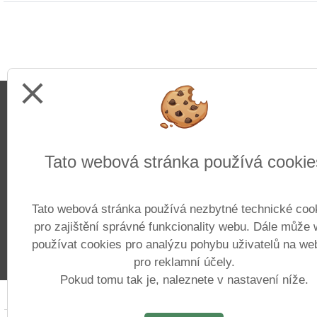
close
Adresa
Tato webová stránka používá cookie
Základní škola Pražačka
Nad Ohradou 1700/25
Tato webová stránka používá nezbytné technické coo
130 00 Praha 3
pro zajištění správné funkcionality webu. Dále může
používat cookies pro analýzu pohybu uživatelů na we
pro reklamní účely.
Pokud tomu tak je, naleznete v nastavení níže.