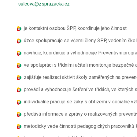
sulcova@zsprazacka.cz
je kontaktní osobou ŠPP, koordinuje jeho činnost
úzce spolupracuje se všemi členy ŠPP, vedením školy, 
navrhuje, koordinuje a vyhodnocuje Preventivní prog
ve spolupráci s třídními učiteli monitoruje bezpečné 
zajišťuje realizaci aktivit školy zaměřených na prev
provádí a vyhodnocuje šetření ve třídách, ve kterých
individuálně pracuje se žáky s obtížemi v sociálně v
předává informace a zprávy o realizovaných preve
metodicky vede činnosti pedagogických pracovníků šk