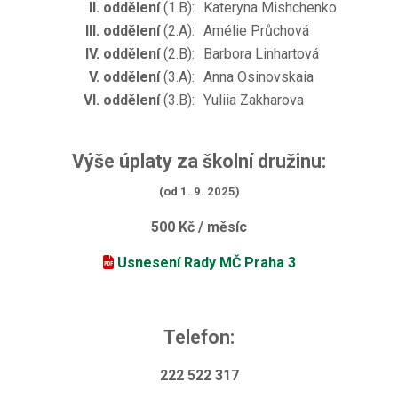
II. oddělení
(1.B):
Kateryna Mishchenko
III. oddělení
(2.A):
Amélie Průchová
IV. oddělení
(2.B):
Barbora Linhartová
V. oddělení
(3.A):
Anna Osinovskaia
VI. oddělení
(3.B):
Yuliia Zakharova
Výše úplaty za školní družinu:
(od 1. 9. 2025)
500 Kč / měsíc
Usnesení Rady MČ Praha 3
Telefon:
222 522 317