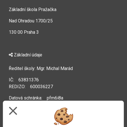
Základní škola Pražačka
Nad Ohradou 1700/25
130 00 Praha 3
Základní údaje
Ředitel školy: Mgr. Michal Marád
IČ: 63831376
REDIZO: 600036227
Datová schránka: pfm6i8a
close
Kontakty