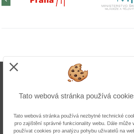
close
Adresa
Tato webová stránka používá cookie
Základní škola Pražačka
Nad Ohradou 1700/25
Tato webová stránka používá nezbytné technické coo
130 00 Praha 3
pro zajištění správné funkcionality webu. Dále může
používat cookies pro analýzu pohybu uživatelů na we