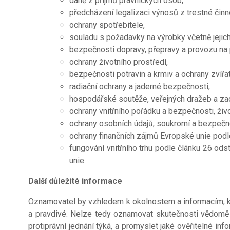
daně z příjmů právnických osob,
předcházení legalizaci výnosů z trestné činno
ochrany spotřebitele,
souladu s požadavky na výrobky včetně jejic
bezpečnosti dopravy, přepravy a provozu na
ochrany životního prostředí,
bezpečnosti potravin a krmiv a ochrany zvířat 
radiační ochrany a jaderné bezpečnosti,
hospodářské soutěže, veřejných dražeb a za
ochrany vnitřního pořádku a bezpečnosti, živo
ochrany osobních údajů, soukromí a bezpečno
ochrany finančních zájmů Evropské unie pod
fungování vnitřního trhu podle článku 26 od
unie.
Další důležité informace
Oznamovatel by vzhledem k okolnostem a informacím, kt
a pravdivé. Nelze tedy oznamovat skutečnosti vědomě 
protiprávní jednání týká, a promyslet jaké ověřitelné 