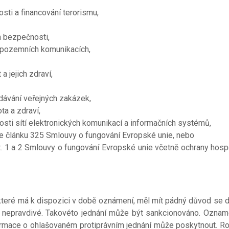
sti a financování terorismu,
h bezpečnosti,
 pozemních komunikacích,
a jejich zdraví,
dávání veřejných zakázek,
ta a zdraví,
sti sítí elektronických komunikací a informačních systémů,
le článku 325 Smlouvy o fungování Evropské unie, nebo
st. 1 a 2 Smlouvy o fungování Evropské unie včetně ochrany ho
eré má k dispozici v době oznámení, měl mít pádný důvod se d
nepravdivé. Takovéto jednání může být sankcionováno. Oznamova
informace o ohlašovaném protiprávním jednání může poskytnout. R