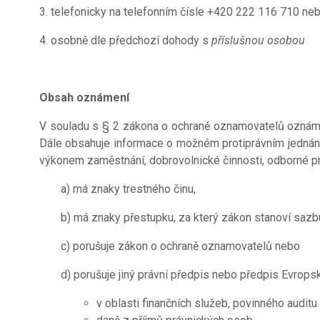
3. telefonicky na telefonním čísle +420 222 116 710 n
4. osobně dle předchozí dohody s
příslušnou osobou
Obsah oznámení
V souladu s § 2 zákona o ochraně oznamovatelů oznámení
Dále obsahuje informace o možném protiprávním jednání,
výkonem zaměstnání, dobrovolnické činnosti, odborné pr
a) má znaky trestného činu,
b) má znaky přestupku, za který zákon stanoví sazbu 
c) porušuje zákon o ochraně oznamovatelů nebo
d) porušuje jiný právní předpis nebo předpis Evrops
v oblasti finančních služeb, povinného auditu 