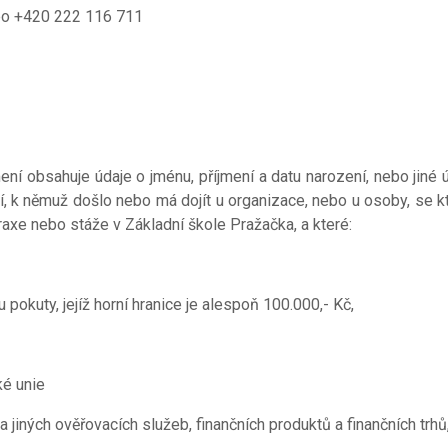
ebo +420 222 116 711
 obsahuje údaje o jménu, příjmení a datu narození, nebo jiné 
 k němuž došlo nebo má dojít u organizace, nebo u osoby, se kt
axe nebo stáže v Základní škole Pražačka, a které:
pokuty, jejíž horní hranice je alespoň 100.000,- Kč,
ké unie
a jiných ověřovacích služeb, finančních produktů a finančních trhů