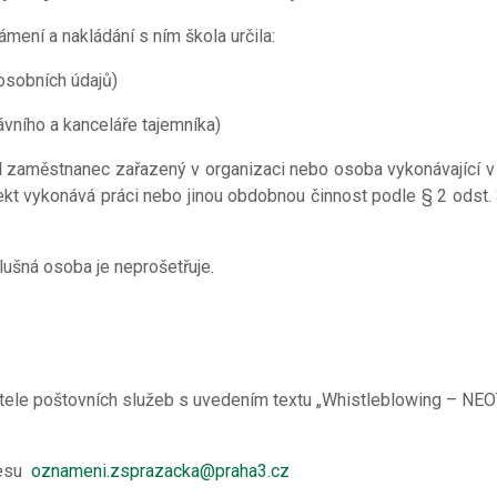
mení a nakládání s ním škola určila:
osobních údajů)
ávního a kanceláře tajemníka)
al zaměstnanec zařazený v organizaci nebo osoba vykonávající v
jekt vykonává práci nebo jinou obdobnou činnost podle § 2 odst. 
ušná osoba je neprošetřuje.
tele poštovních služeb s uvedením textu „Whistleblowing – NEO
resu
oznameni.zsprazacka@praha3.cz