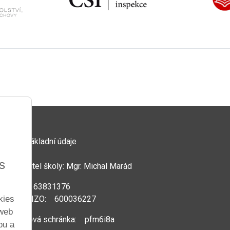
Základní údaje
s
Ředitel školy: Mgr. Michal Marád
IČ: 63831376
kies
REDIZO: 600036227
 web
Datová schránka: pfm6i8a
bu a