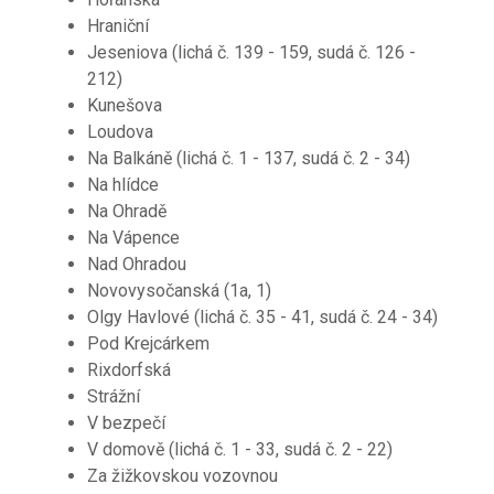
Hraniční
Jeseniova (lichá č. 139 - 159, sudá č. 126 -
212)
Kunešova
Loudova
Na Balkáně (lichá č. 1 - 137, sudá č. 2 - 34)
Na hlídce
Na Ohradě
Na Vápence
Nad Ohradou
Novovysočanská (1a, 1)
Olgy Havlové (lichá č. 35 - 41, sudá č. 24 - 34)
Pod Krejcárkem
Rixdorfská
Strážní
V bezpečí
V domově (lichá č. 1 - 33, sudá č. 2 - 22)
Za žižkovskou vozovnou