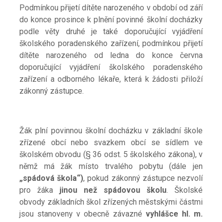
Podmínkou přijetí dítěte narozeného v období od září
do konce prosince k plnění povinné školní docházky
podle věty druhé je také doporučující vyjádření
školského poradenského zařízení, podmínkou přijetí
dítěte narozeného od ledna do konce června
doporučující vyjádření školského poradenského
zařízení a odborného lékaře, která k žádosti přiloží
zákonný zástupce.
Žák plní povinnou školní docházku v základní škole
zřízené obcí nebo svazkem obcí se sídlem ve
školském obvodu (§ 36 odst. 5 školského zákona), v
němž má žák místo trvalého pobytu (dále jen
„spádová škola“)
, pokud zákonný zástupce nezvolí
pro žáka
jinou než spádovou školu
. Školské
obvody základních škol zřízených městskými částmi
jsou stanoveny v
obecně závazné
vyhlášce hl. m.