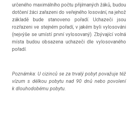
určeného maximálního počtu přijímaných žáků, budou
dotčení žáci zařazeni do veřejného losování, na jehož
základě bude stanoveno pořadí. Uchazeči jsou
rozřazeni ve stejném pořadí, v jakém byli vylosováni
(nejvýše se umístí první vylosovaný). Zbývající volná
místa budou obsazena uchazeči dle vylosovaného
pořadí.
Poznámka: U cizinců se za trvalý pobyt považuje též
vízum s délkou pobytu nad 90 dnů nebo povolení
k dlouhodobému pobytu.