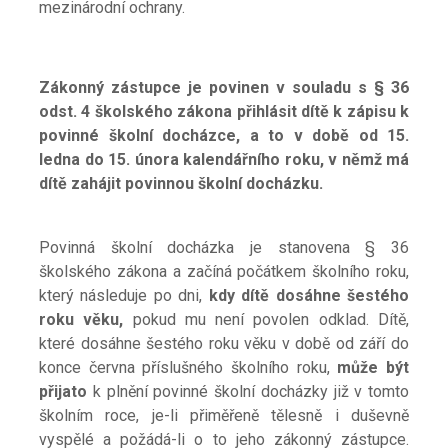
mezinárodní ochrany.
Zákonný zástupce je povinen v souladu s § 36
odst. 4 školského zákona přihlásit dítě k zápisu k
povinné školní docházce, a to v
době od 15
.
ledna do 15. února kalendářního roku, v
němž má
dítě zahájit povinnou školní docházku.
Povinná školní docházka je stanovena § 36
školského zákona a začíná počátkem školního roku,
který následuje po dni,
kdy dítě dosáhne šestého
roku věku,
pokud mu není povolen odklad. Dítě,
které dosáhne šestého roku věku v době od září do
konce června příslušného školního roku,
může být
přijato
k plnění povinné školní docházky již v tomto
školním roce, je-li přiměřeně tělesně i duševně
vyspělé a požádá-li o to jeho zákonný zástupce.