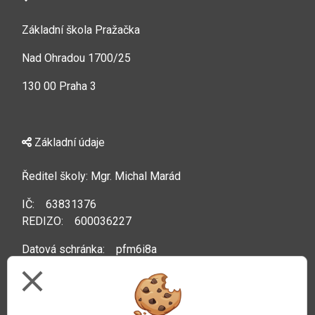
Základní škola Pražačka
Nad Ohradou 1700/25
130 00 Praha 3
Základní údaje
Ředitel školy: Mgr. Michal Marád
IČ: 63831376
REDIZO: 600036227
Datová schránka: pfm6i8a
close
Kontakty