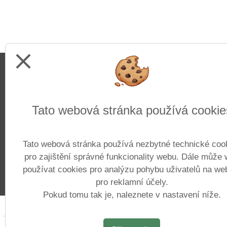
close
Adresa
Tato webová stránka používá cookie
Základní škola Pražačka
Nad Ohradou 1700/25
Tato webová stránka používá nezbytné technické coo
130 00 Praha 3
pro zajištění správné funkcionality webu. Dále může
používat cookies pro analýzu pohybu uživatelů na we
pro reklamní účely.
Pokud tomu tak je, naleznete v nastavení níže.