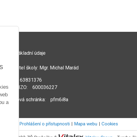
Základní údaje
s
Ředitel školy: Mgr. Michal Marád
IČ: 63831376
kies
REDIZO: 600036227
 web
Datová schránka: pfm6i8a
bu a
Prohlášení o přístupnosti
Mapa webu
Cookies