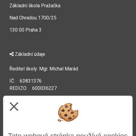
Základní škola Pražačka
Nad Ohradou 1700/25
130 00 Praha 3
Základní údaje
Ředitel školy: Mgr. Michal Marád
IČ: 63831376
REDIZO: 600036227
Datová schránka: pfm6i8a
close
Kontakty
Tato webová stránka používá cookies