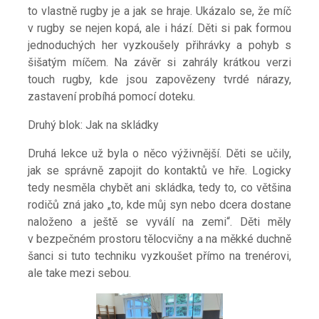
to vlastně rugby je a jak se hraje. Ukázalo se, že míč
v rugby se nejen kopá, ale i hází. Děti si pak formou
jednoduchých her vyzkoušely přihrávky a pohyb s
šišatým míčem. Na závěr si zahrály krátkou verzi
touch rugby, kde jsou zapovězeny tvrdé nárazy,
zastavení probíhá pomocí doteku.
Druhý blok: Jak na skládky
Druhá lekce už byla o něco výživnější. Děti se učily,
jak se správně zapojit do kontaktů ve hře. Logicky
tedy nesměla chybět ani skládka, tedy to, co většina
rodičů zná jako „to, kde můj syn nebo dcera dostane
naloženo a ještě se vyválí na zemi“. Děti měly
v
bezpečném prostoru tělocvičny a na měkké duchně
šanci si tuto techniku vyzkoušet přímo na trenérovi,
ale take mezi sebou.