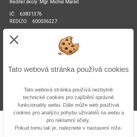
Ředitel školy: Mgr. Michal Marád
IČ: 63831376
REDIZO: 600036227
Datová schránka: pfm6i8a
close
Kontakty
Tato webová stránka používá cookies
Telefon: +420 222 592 044
Web:
www.zsprazacka.cz
Tato webová stránka používá nezbytné
E-mail:
info@zsprazacka.cz
technické cookies pro zajištění správné
funkcionality webu. Dále může web používat
cookies pro analýzu pohybu uživatelů na webu a
pro reklamní účely.
Prohlášení o přístupnosti
Mapa webu
Cookies
Pokud tomu tak je, naleznete v nastavení níže.
Copyright © 2022 - 2023 ZŠ Pražačka &