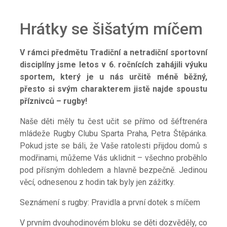
Hrátky se šišatým míčem
V rámci předmětu Tradiční a netradiční sportovní
disciplíny jsme letos v 6. ročnících zahájili výuku
sportem, který je u nás určitě méně běžný,
přesto si svým charakterem jistě najde spoustu
příznivců – rugby!
Naše děti měly tu čest učit se přímo od šéftrenéra
mládeže Rugby Clubu Sparta Praha, Petra Štěpánka.
Pokud jste se báli, že Vaše ratolesti přijdou domů s
modřinami, můžeme Vás uklidnit – všechno proběhlo
pod přísným dohledem a hlavně bezpečně. Jedinou
věcí, odnesenou z hodin tak byly jen zážitky.
Seznámení s rugby: Pravidla a první dotek s míčem
V prvním dvouhodinovém bloku se děti dozvěděly, co