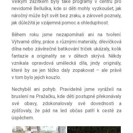
Velkým zážitkem byly také programy v
centru pro
nevidomé Belluška, kde si děti mohly vyzkoušet, jak
náročný může být svět bez zraku, a zároveň poznaly,
jak důležitá je vzájemná pomoc a ohleduplnost.
Během roku jsme nezapomínali ani na tvoření.
Výtvarné dílny, práce s různými materiály, dřevíčková
dílna nebo závěrečné batikování triček ukázaly, kolik
fantazie a originality se v
dětech skrývá. Někdy
vznikala opravdová umělecká díla, jindy originály,
které by se jen těžko daly zopakovat – ale právě
v
tom bylo jejich kouzlo.
Nechyběl ani pohyb. Pravidelně jsme vyráželi na
bruslení na Pražačku, kde děti postupně překonávaly
své obavy, zdokonalovaly své dovednosti a
zjišťovaly, že pád na led občas patří k
cestě za
úspěchem.