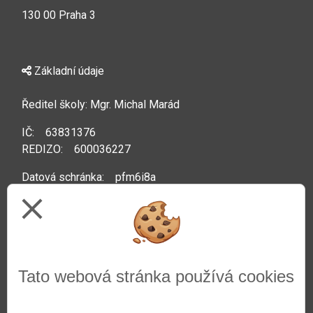
130 00 Praha 3
Základní údaje
Ředitel školy: Mgr. Michal Marád
IČ: 63831376
REDIZO: 600036227
Datová schránka: pfm6i8a
close
Kontakty
Telefon: +420 222 592 044
Tato webová stránka používá cookies
Web:
www.zsprazacka.cz