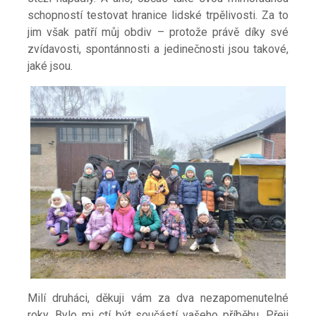
schopností testovat hranice lidské trpělivosti. Za to
jim však patří můj obdiv – protože právě díky své
zvídavosti, spontánnosti a jedinečnosti jsou takové,
jaké jsou.
Milí druháci, děkuji vám za
dva nezapomenutelné
roky. Bylo mi ctí být součástí vašeho příběhu. Přeji