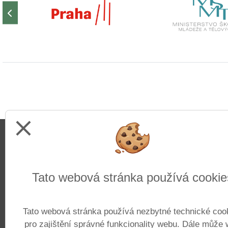
close
Adresa
Tato webová stránka používá cookie
Základní škola Pražačka
Nad Ohradou 1700/25
Tato webová stránka používá nezbytné technické coo
130 00 Praha 3
pro zajištění správné funkcionality webu. Dále může