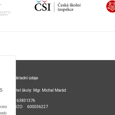
Základní údaje
s
Ředitel školy: Mgr. Michal Marád
IČ: 63831376
kies
REDIZO: 600036227
 web